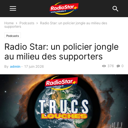
Home
Podcasts
Radio Star: un policier jongle au milieu des
supporters
Podcasts
Radio Star: un policier jongle
au milieu des supporters
376
0
By
admin
-
17 juin 2026