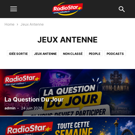
Home
Jeux Antenne
JEUX ANTENNE
IDÉE SORTIE
JEUX ANTENNE
NON CLASSÉ
PEOPLE
PODCASTS
RADIO
SLIDE
STATION SERVICES
La Question Du Jour
admin
-
24 juin 2026