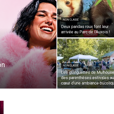
NON CLASSÉ
Deux pandas roux font leur
arrivée au Parc de l’Auxois !
on
NON CLASSÉ
Les guinguettes de Mulhouse
des parenthèses estivales au
cœur d’une ambiance bucoliq