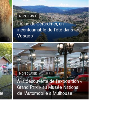
NON CLASSÉ
Le lac de Gérardmer, un
incontournable de l’été dans les
Vosges
NON CLASSÉ
 :
À la découverte de l’exposition «
Grand Prix » au Musée National
ue
de l’Automobile à Mulhouse