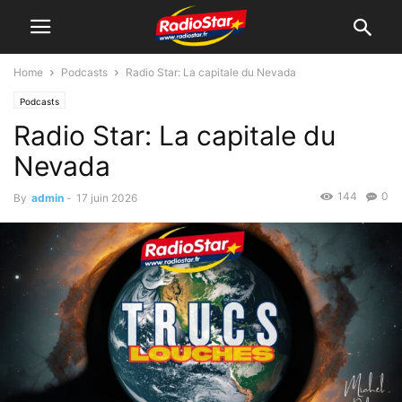
Home
Podcasts
Radio Star: La capitale du Nevada
Podcasts
Radio Star: La capitale du
Nevada
144
0
By
admin
-
17 juin 2026