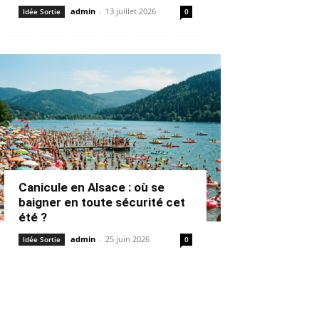
admin
-
13 juillet 2026
Idée Sortie
0
Canicule en Alsace : où se
baigner en toute sécurité cet
été ?
admin
-
25 juin 2026
Idée Sortie
0