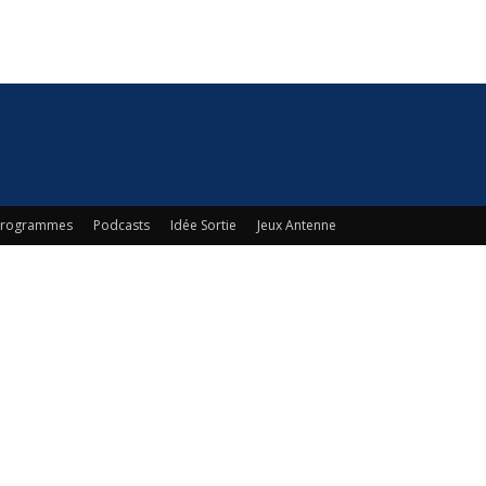
 Programmes
Podcasts
Idée Sortie
Jeux Antenne