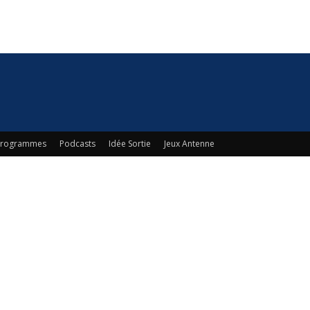
 Programmes
Podcasts
Idée Sortie
Jeux Antenne